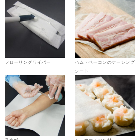
は対応をさせていただくためや、契約の責任を果たすた
め。
2）お客様の同意がある場合
3）お客様個人を判別できない状態で開示する場合
4）法令等により開示を要求された場合
5）その他正当な理由のある場合
フローリングワイパー
ハム・ベーコンのケーシング
■個人情報の管理
シート
当社は、お客様の個人情報については適切・慎重に管理
するとともに、外部への漏洩を防止します。
■個人情報の変更・取り消し
お客様にご提供いただきました個人情報について、訂
正・削除の希望があった場合、お客様本人によるもので
あるあることが確認できた場合に限り、合理的な範囲で
速やかに対応いたします。