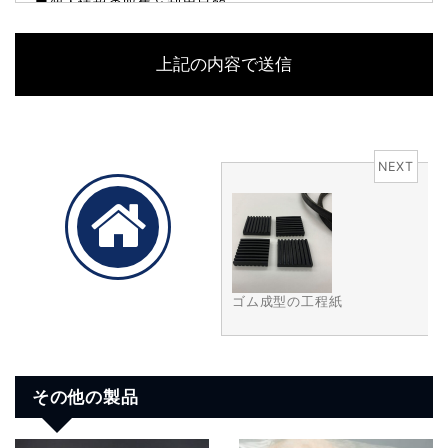
■個人情報の収集と利用目的
当社はお客様の個人情報を収集する際、あらかじめその
目的・利用内容をお知らせし、同意をいただいたうえで
個人情報の収集を行います。
当社は個人情報保護に関する法令を遵守すると共に、お
客様の個人情報を次の目的のために、その目的の範囲内
NEXT
において、利用させていただきます。
お客様からのお問い合わせや、依頼内容に対応させて頂
くため
各種イベント・セミナーなどのご案内のため。
ゴム成型の工程紙
■個人情報の第三者への開示や提供
当社は、ご提供いただいた個人情報については、以下の
いずれかに該当する場合を除き、いかなる第三者にも開
その他の製品
示・提供いたしません。
1）お問い合わせ、またはご要望に対し、適切な回答また