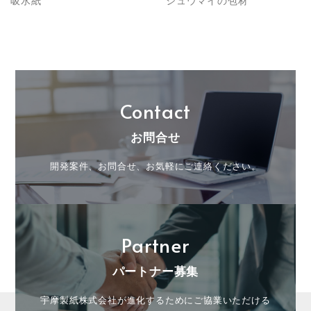
吸水紙
シュウマイの包材
■プライバシーポリシーの適用範囲
本プライバシーポリシーの適用範囲は、当サイト内とし
ます。
リンク先の第三者のサイトにおける個人情報等の保護に
Contact
ついては責任を負うものではありません。
お客様自身の責任において個々のウェブサイトの個人情
お問合せ
報に関する規約等をご確認下さい。
開発案件、お問合せ、お気軽にご連絡ください。
■お問合せについて
この内容に関するお問い合わせは当社でお受けいたしま
す。
Partner
宇摩製紙株式会社
パートナー募集
〒799-0121 愛媛県四国中央市上分町488番地
宇摩製紙株式会社が進化するためにご協業いただける